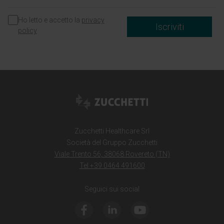
Ho letto e accetto la
privacy
Iscriviti
policy
Zucchetti Healthcare Srl
Società del Gruppo Zucchetti
Viale Trento 56, 38068 Rovereto (TN)
Tel +39 0464 491600
Seguici sui social