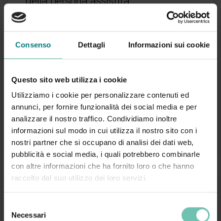
della persona assistita
Sempre disponibile
Consenso
Dettagli
Informazioni sui cookie
Area Socio sanitaria
Questo sito web utilizza i cookie
La cura della cute e la prevenzione
Utilizziamo i cookie per personalizzare contenuti ed
delle lesioni da pressione – corso
annunci, per fornire funzionalità dei social media e per
per OSS
analizzare il nostro traffico. Condividiamo inoltre
informazioni sul modo in cui utilizza il nostro sito con i
Sempre disponibile
nostri partner che si occupano di analisi dei dati web,
pubblicità e social media, i quali potrebbero combinarle
con altre informazioni che ha fornito loro o che hanno
raccolto dal suo utilizzo dei loro servizi.
12
Selezione
mag 2026
Necessari
del