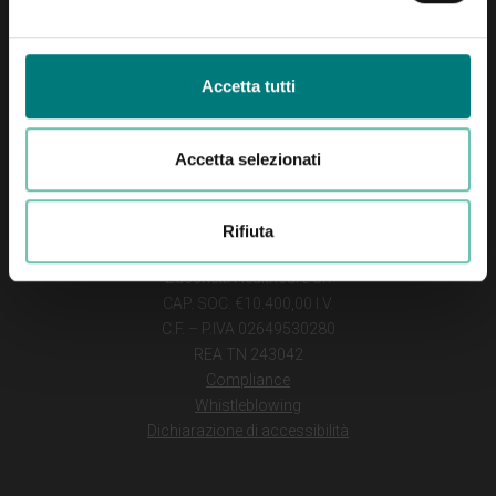
Zucchetti Healthcare Srl
Società del Gruppo Zucchetti
Accetta tutti
Viale Trento 56, 38068 Rovereto (TN)
Tel +39 0464 491600
Accetta selezionati
Seguici sui social
Rifiuta
Zucchetti Healthcare Srl
CAP. SOC. €10.400,00 I.V.
C.F. – P.IVA 02649530280
REA TN 243042
Compliance
Whistleblowing
Dichiarazione di accessibilità