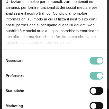
Utilizziamo i cookie per personalizzare contenuti ed
annunci, per fornire funzionalità dei social media e per
per la gestione contrattuale (acquisto, modifica
analizzare il nostro traffico. Condividiamo inoltre
nominativi, cessazioni), contatta l’Ufficio
informazioni sul modo in cui utilizza il nostro sito con i
Commerciale scrivendo a
nostri partner che si occupano di analisi dei dati web,
commerciale@zucchettihc.it
pubblicità e social media, i quali potrebbero combinarle
per ricevere assistenza operativa, entra in Connect
con altre informazioni che ha fornito loro o che hanno
e apri un ticket in Area “Protocollo, Documentale,
raccolto dal suo utilizzo dei loro servizi.
Delibere” – Articolo “Firma Elettronica”
Selezione
Necessari
del
Accedi a Portale Clienti Connect
consenso
Preferenze
Statistiche
Marketing