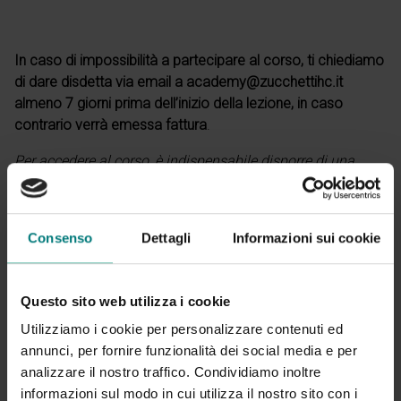
In caso di impossibilità a partecipare al corso, ti chiediamo
di dare disdetta via email a academy@zucchettihc.it
almeno 7 giorni prima dell’inizio della lezione, in caso
contrario verrà emessa fattura
.
Per accedere al corso, è indispensabile disporre di una
connessione Internet stabile e di un dispositivo compatibile
(PC, tablet o smartphone) dotato di microfono e webcam.
È
inoltre richiesto di
mantenere attiva la webcam
per
Consenso
Dettagli
Informazioni sui cookie
consentire al docente di interagire con i partecipanti e
garantire un’esperienza di apprendimento più coinvolgente.
Per consentirvi di effettuare delle connessioni di test, l’aula
Questo sito web utilizza i cookie
virtuale verrà attivata 30 minuti prima dell’inizio del corso.
Utilizziamo i cookie per personalizzare contenuti ed
annunci, per fornire funzionalità dei social media e per
analizzare il nostro traffico. Condividiamo inoltre
informazioni sul modo in cui utilizza il nostro sito con i