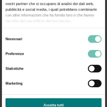
38 Euro + IVA
nostri partner che si occupano di analisi dei dati web,
pubblicità e social media, i quali potrebbero combinarle
con altre informazioni che ha fornito loro o che hanno
raccolto dal suo utilizzo dei loro servizi.
Selezione
Necessari
del
Per ulteriori informazioni
consenso
Preferenze
Contattaci al numero 0464 491600 interno #218
oppure compila il
form di richiesta informazioni
Statistiche
Marketing
Acquista
Accetta tutti