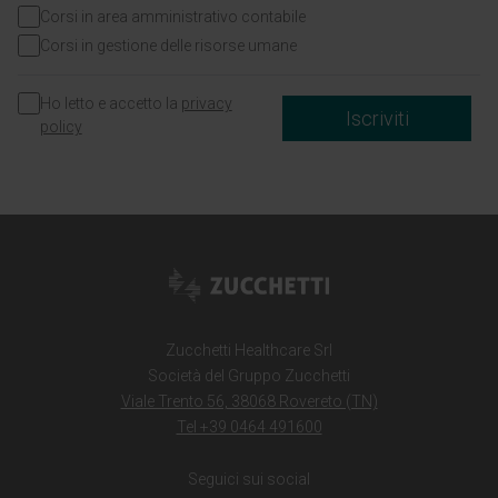
Corsi in area amministrativo contabile
Corsi in gestione delle risorse umane
Ho letto e accetto la
privacy
Iscriviti
policy
Zucchetti Healthcare Srl
Società del Gruppo Zucchetti
Viale Trento 56, 38068 Rovereto (TN)
Tel +39 0464 491600
Seguici sui social