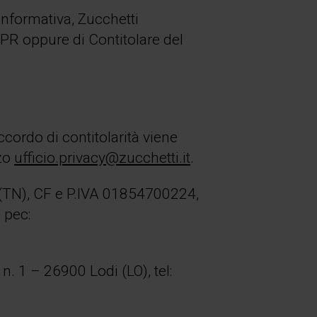
e informativa, Zucchetti
GDPR oppure di Contitolare del
accordo di contitolarità viene
zzo
ufficio.privacy@zucchetti.it
.
o (TN), CF e P.IVA 01854700224,
,
pec
:
n. 1 – 26900 Lodi (LO), tel: