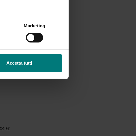
Marketing
izi richiesti;
Accetta tutti
a;
sia: