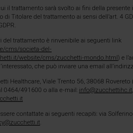
cui il trattamento sarà svolto ai fini della present
lo di Titolare del trattamento ai sensi dell’art. 4 
6 GDPR.
i del trattamento è rinvenibile ai seguenti link
te/cms/societa-del-
hetti.it/website/cms/zucchetti-mondo.html
) e l’
l’interessato, che può inviare una email all’indiri
chetti Healthcare, Viale Trento 56, 38068 Roveret
al 0464/491600 o alla e-mail:
info@zucchettihc.it
hetti.it
sere contattate ai seguenti recapiti: via Solferino 
acy@zucchetti.it
.