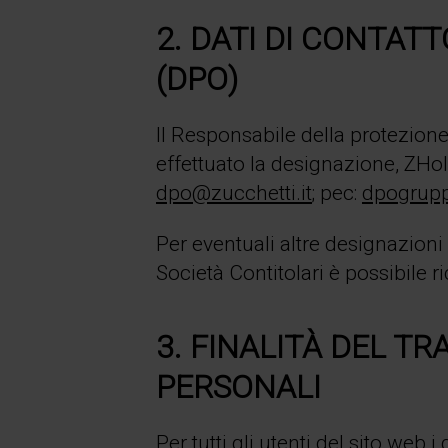
2. DATI DI CONTAT
(DPO)
Il Responsabile della protezione
effettuato la designazione, ZHo
dpo@zucchetti.it
; pec:
dpogrupp
Per eventuali altre designazioni 
Società Contitolari è possibile r
3. FINALITÀ DEL T
PERSONALI
Per tutti gli utenti del sito web i