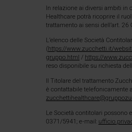
In relazione ai diversi ambiti in 
Healthcare potrà ricoprire il ruo
trattamento ai sensi dell’art. 2
L’elenco delle Società Contitolar
(
https://www.zucchetti.it/websi
gruppo.html
/
https://www.zucc
reso disponibile su richiesta del
Il Titolare del trattamento Zuc
è contattabile telefonicamente 
zucchettihealthcare@gruppozucc
Le Società contitolari possono es
0371/5941; e-mail:
ufficio.priv