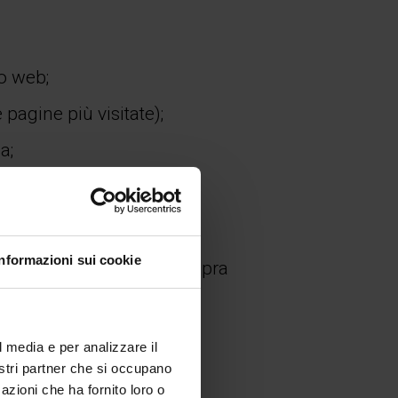
to web;
 pagine più visitate);
a;
del sito web.
Informazioni sui cookie
oltre che per le finalità sopra
 Società Contitolari;
l media e per analizzare il
nostri partner che si occupano
ttamento e delle Società
azioni che ha fornito loro o