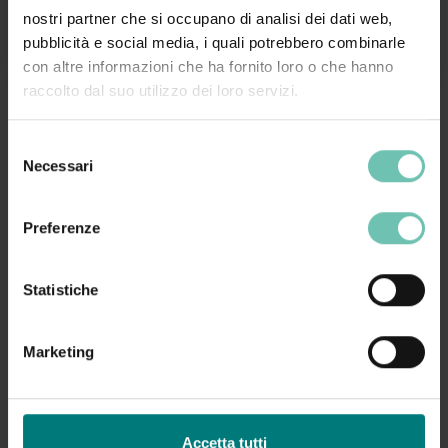
Contattaci al numero 0464 491600 interno #218
nostri partner che si occupano di analisi dei dati web,
oppure compila il
form di richiesta informazioni
pubblicità e social media, i quali potrebbero combinarle
con altre informazioni che ha fornito loro o che hanno
raccolto dal suo utilizzo dei loro servizi.
Selezione
Necessari
Questo corso non è più disponibile
del
consenso
Se sei interessato a questo corso richiedi
Preferenze
informazioni
Richiedi informazioni
Statistiche
Marketing
Condividi:
Accetta tutti