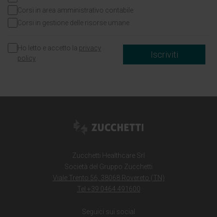
Corsi in area amministrativo contabile
Corsi in gestione delle risorse umane
Ho letto e accetto la
privacy
Iscriviti
policy
Zucchetti Healthcare Srl
Società del Gruppo Zucchetti
Viale Trento 56, 38068 Rovereto (TN)
Tel +39 0464 491600
Seguici sui social