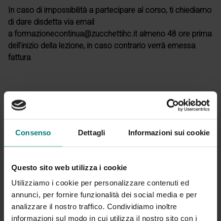
In caso di impossibilità a partecipare al corso, ti chiediamo
di dare disdetta via email
a formazionecontinua@zucchettihc.it almeno 48 ore prima
dell’inizio della lezione, in caso contrario verrà emessa
fattura
.
35 Euro + IVA
Consenso
Dettagli
Informazioni sui cookie
Questo sito web utilizza i cookie
Utilizziamo i cookie per personalizzare contenuti ed
annunci, per fornire funzionalità dei social media e per
Per ulteriori informazioni
analizzare il nostro traffico. Condividiamo inoltre
informazioni sul modo in cui utilizza il nostro sito con i