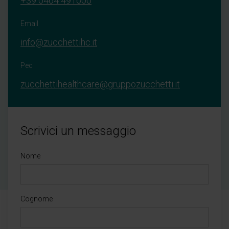
+39 0464 491600
Email
info@zucchettihc.it
Pec
zucchettihealthcare@gruppozucchetti.it
Scrivici un messaggio
Nome
Cognome