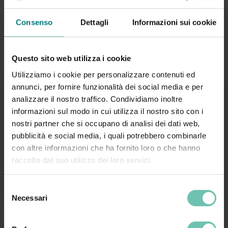
Socio sanitario
Consenso
Dettagli
Informazioni sui cookie
RSA, case di riposo, RSD, centri diurni per anziani e disabili, centri
per l’autismo, servizi di assistenza domiciliare (ADI, SAD e
inclusione scolastica), strutture multiservizio, cooperative sociali,
Questo sito web utilizza i cookie
comunità
Utilizziamo i cookie per personalizzare contenuti ed
annunci, per fornire funzionalità dei social media e per
analizzare il nostro traffico. Condividiamo inoltre
informazioni sul modo in cui utilizza il nostro sito con i
nostri partner che si occupano di analisi dei dati web,
pubblicità e social media, i quali potrebbero combinarle
con altre informazioni che ha fornito loro o che hanno
raccolto dal suo utilizzo dei loro servizi.
Selezione
Necessari
del
consenso