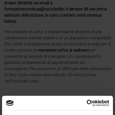
di dare disdetta via email a
formazionecontinua@zucchettihc.it almeno 48 ore prima
dell’inizio della lezione, in caso contrario verrà emessa
fattura
.
Per accedere al corso, è indispensabile disporre di una
connessione Internet stabile e di un dispositivo compatibile
(PC, tablet o smartphone) dotato di microfono e webcam.
È
inoltre richiesto di
mantenere attiva la webcam
per
consentire al docente di interagire con i partecipanti e
garantire un’esperienza di apprendimento più
coinvolgente.
Per consentirvi di effettuare delle connessioni
di test, l’aula virtuale verrà attivata 30 minuti prima
dell’inizio del corso.
48 Euro + IVA