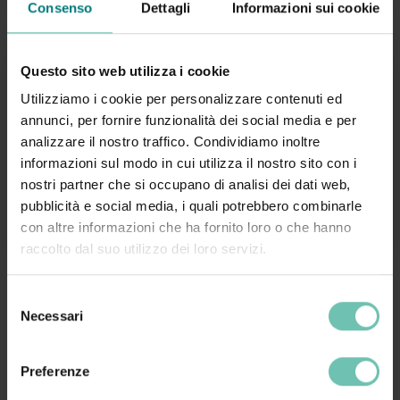
Consenso
Dettagli
Informazioni sui cookie
Questo sito web utilizza i cookie
Utilizziamo i cookie per personalizzare contenuti ed
annunci, per fornire funzionalità dei social media e per
Per ulteriori informazioni
analizzare il nostro traffico. Condividiamo inoltre
informazioni sul modo in cui utilizza il nostro sito con i
Contattaci al numero 0464 491600 interno #218
nostri partner che si occupano di analisi dei dati web,
oppure compila il
form di richiesta informazioni
pubblicità e social media, i quali potrebbero combinarle
con altre informazioni che ha fornito loro o che hanno
raccolto dal suo utilizzo dei loro servizi.
Selezione
Necessari
del
Questo corso non è più disponibile
consenso
Se sei interessato a questo corso richiedi
Preferenze
informazioni