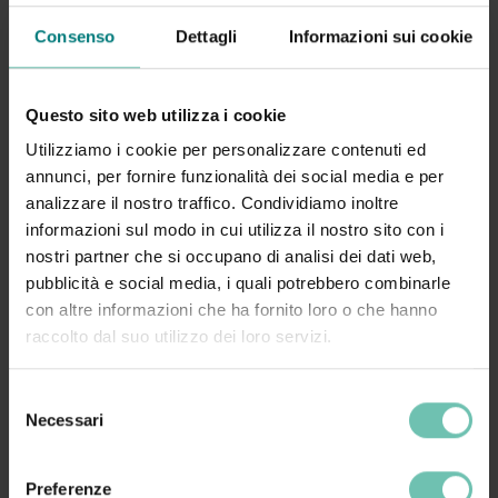
almeno 7 giorni prima dell’inizio della lezione, in caso
Consenso
Dettagli
Informazioni sui cookie
contrario verrà emessa fattura
.
Per accedere al corso, è indispensabile disporre di una
connessione Internet stabile e di un dispositivo compatibile
Questo sito web utilizza i cookie
(PC, tablet o smartphone) dotato di microfono e webcam.
È
Utilizziamo i cookie per personalizzare contenuti ed
inoltre richiesto di
mantenere attiva la webcam
per
annunci, per fornire funzionalità dei social media e per
consentire al docente di interagire con i partecipanti e
analizzare il nostro traffico. Condividiamo inoltre
garantire un’esperienza di apprendimento più
informazioni sul modo in cui utilizza il nostro sito con i
coinvolgente.
Per consentirvi di effettuare delle connessioni
nostri partner che si occupano di analisi dei dati web,
di test, l’aula virtuale verrà attivata 30 minuti prima
pubblicità e social media, i quali potrebbero combinarle
dell’inizio del corso.
con altre informazioni che ha fornito loro o che hanno
raccolto dal suo utilizzo dei loro servizi.
Selezione
Necessari
del
50 Euro + IVA
consenso
Preferenze