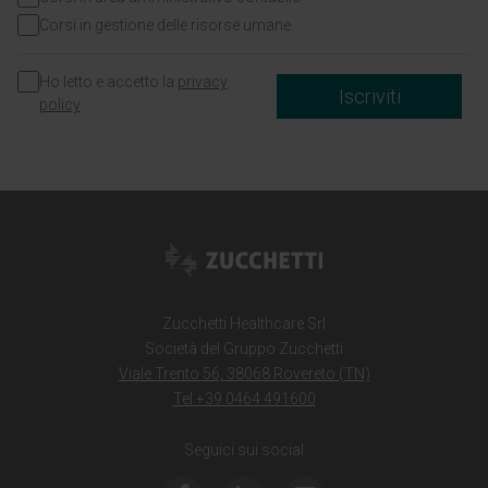
Corsi in gestione delle risorse umane
Ho letto e accetto la
privacy
Iscriviti
policy
Zucchetti Healthcare Srl
Società del Gruppo Zucchetti
Viale Trento 56, 38068 Rovereto (TN)
Tel +39 0464 491600
Seguici sui social