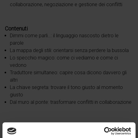
collaborazione, negoziazione e gestione dei conflitti
Contenuti
Dimmi come parli…: il linguaggio nascosto dietro le
parole
La mappa degli stili: orientarsi senza perdere la bussola
Lo specchio magico: come ci vediamo e come ci
vedono
Traduttore simultaneo: capire cosa dicono davvero gli
altri
La chiave segreta: trovare il tono giusto al momento
giusto
Dal muro al ponte: trasformare conflitti in collaborazione
In caso di impossibilità a partecipare al corso, ti chiediamo
di dare disdetta via email a academy@zucchettihc.it