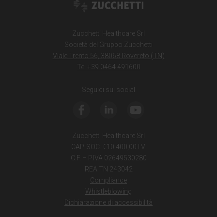
Zucchetti Healthcare Srl
Società del Gruppo Zucchetti
Viale Trento 56, 38068 Rovereto (TN)
Tel +39 0464 491600
Seguici sui social
Zucchetti Healthcare Srl
CAP. SOC. €10.400,00 I.V.
C.F. – P.IVA 02649530280
REA TN 243042
Compliance
Whistleblowing
Dichiarazione di accessibilità