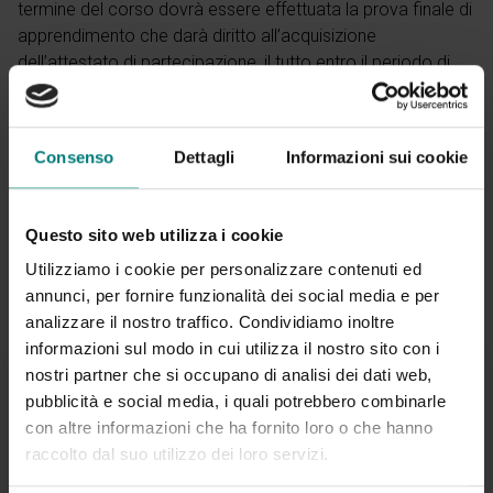
termine del corso dovrà essere effettuata la prova finale di
apprendimento che darà diritto all’acquisizione
dell’attestato di partecipazione, il tutto entro il periodo di
validità del corso (dal 01/01/2026 al 31/12/2026)
Consenso
Dettagli
Informazioni sui cookie
Questo sito web utilizza i cookie
60 Euro + IVA
Utilizziamo i cookie per personalizzare contenuti ed
annunci, per fornire funzionalità dei social media e per
analizzare il nostro traffico. Condividiamo inoltre
informazioni sul modo in cui utilizza il nostro sito con i
nostri partner che si occupano di analisi dei dati web,
pubblicità e social media, i quali potrebbero combinarle
con altre informazioni che ha fornito loro o che hanno
Per ulteriori informazioni
raccolto dal suo utilizzo dei loro servizi.