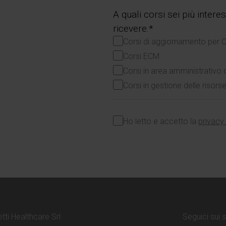
A quali corsi sei più inter
ricevere.*
Corsi di aggiornamento per 
Corsi ECM
Corsi in area amministrativo 
Corsi in gestione delle risor
Ho letto e accetto la
privacy
tti Healthcare Srl
Seguici sui 