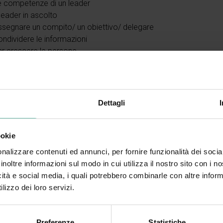
e competenze di un leader
 leader in ascolto
ssegnare un compito/ un obiettivo/ delegare
ndividere le informazioni
ar crescere le persone
inatari
onsabili, coordinatori, leader o coloro che hanno come obietti
ercorso è aperto a tutti
Dettagli
ta e struttura
o composto da video lezioni consultabili autonomamente anche i
ookie
alisi della documentazione è di 3 ore circa. Al termine del corso 
nalizzare contenuti ed annunci, per fornire funzionalità dei socia
endimento che darà diritto all’acquisizione dell’attestato di parteci
inoltre informazioni sul modo in cui utilizza il nostro sito con i 
corso (01/07/26 – 30/06/27)
icità e social media, i quali potrebbero combinarle con altre inform
lizzo dei loro servizi.
Preferenze
Statistiche