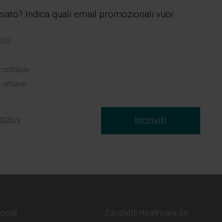
essato? Indica quali email promozionali vuoi
OSS
contabile
se umane
 policy
Iscriviti
social
Zucchetti Healthcare Srl