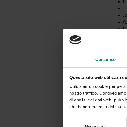
L
Il
A
Co
F
Dest
Resp
Il p
Consenso
Dura
Cors
Questo sito web utilizza i c
l’an
Utilizziamo i cookie per perso
appr
nostro traffico. Condividiamo 
del 
di analisi dei dati web, pubbl
che hanno raccolto dal suo uti
Selezione
Necessari
del