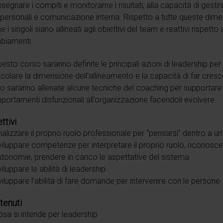
ssegnare i compiti e monitorarne i risultati; alla capacità di gestir
rpersonali e comunicazione interna. Rispetto a tutte queste dimen
he i singoli siano allineati agli obiettivi del team e reattivi rispett
biamenti.
uesto corso saranno definite le principali azioni di leadership per 
icolare la dimensione dell’allineamento e la capacità di far cres
o saranno allenate alcune tecniche del coaching per supportare i 
ortamenti disfunzionali all’organizzazione facendoli evolvere.
ttivi
alizzare il proprio ruolo professionale per “pensarsi” dentro a un
iluppare competenze per interpretare il proprio ruolo, riconoscere 
tonomie, prendere in carico le aspettative del sistema
iluppare le abilità di leadership
iluppare l’abilità di fare domande per intervenire con le persone
tenuti
sa si intende per leadership