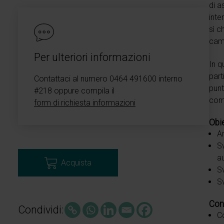
di a
inte
sì c
cam
Per ulteriori informazioni
In q
part
Contattaci al numero 0464 491600 interno
punt
#218 oppure compila il
comp
form di richiesta informazioni
Obie
An
Sv
au
Acquista
Sv
Sv
Con
Condividi:
Co