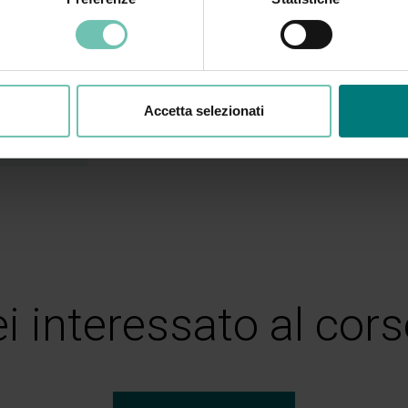
Enrica Tomasi
Formatrice e consulente aziendale, executive e li
Accetta selezionati
i interessato al cor