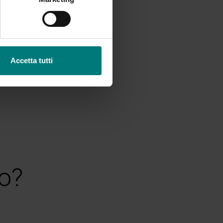
fe coach
Accetta tutti
so?