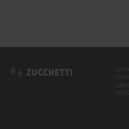
Zucche
Societ
Viale 
Tel +3