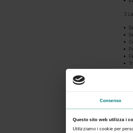
Ev
2 La
De
De
Co
Pr
Fi
Tr
Re
Es
Co
Co
Consenso
3 Ca
Questo sito web utilizza i c
Utilizziamo i cookie per perso
In c