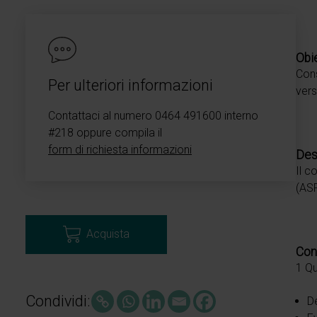
Obie
Cons
Per ulteriori informazioni
vers
Contattaci al numero 0464 491600 interno
#218 oppure compila il
form di richiesta informazioni
Des
Il c
(ASP
Acquista
Con
1 Q
Condividi:
De