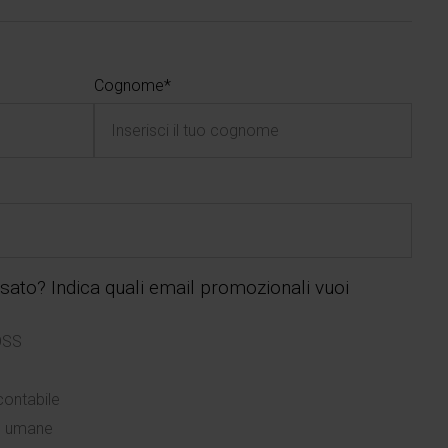
Cognome*
essato? Indica quali email promozionali vuoi
OSS
contabile
se umane