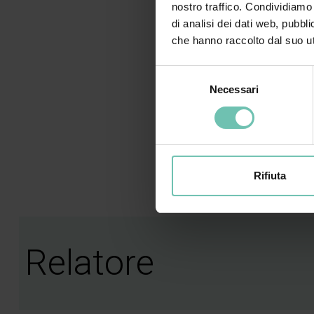
nostro traffico. Condividiamo 
alme
di analisi dei dati web, pubbl
che hanno raccolto dal suo uti
Per 
comp
Selezione
we
Necessari
del
coin
consenso
dell
Rifiuta
Relatore