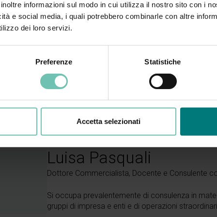
inoltre informazioni sul modo in cui utilizza il nostro sito con i 
no 7 giorni prima dell’inizio della lezione, in caso contrario verr
icità e social media, i quali potrebbero combinarle con altre inform
lizzo dei loro servizi.
accedere al corso, è indispensabile disporre di una connessione I
atibile (PC, tablet o smartphone) dotato di microfono e webca
bcam
per consentire al docente di interagire con i partecipanti e
Preferenze
Statistiche
volgente.
Per consentirvi di effettuare delle connessioni di test, 
’inizio del corso.
Accetta selezionati
Luisa Pasquali
Dottore Commercialista, Docente e Consulente con
Si occupa prevalentemente di consulenza in materi
gruppi di impresa e enti e di operazioni straordinar