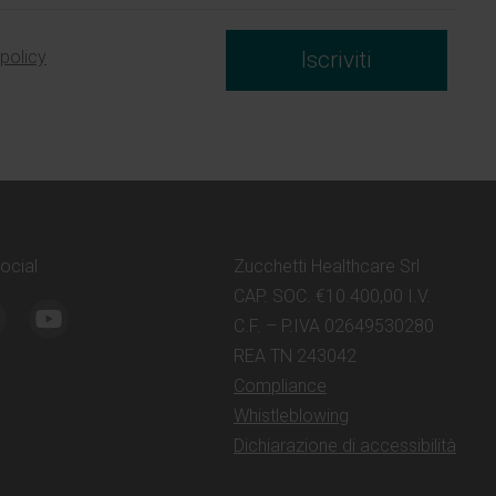
 policy
Iscriviti
social
Zucchetti Healthcare Srl
CAP. SOC. €10.400,00 I.V.
C.F. – P.IVA 02649530280
REA TN 243042
Compliance
Whistleblowing
Dichiarazione di accessibilità