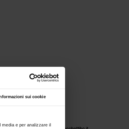
Informazioni sui cookie
l media e per analizzare il
e disdetta via email a academy@zucchettihc.it