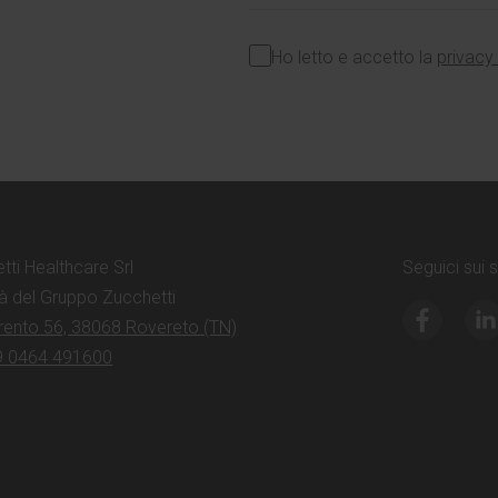
Ho letto e accetto la
privacy
tti Healthcare Srl
Seguici sui 
à del Gruppo Zucchetti
Trento 56, 38068 Rovereto (TN)
9 0464 491600