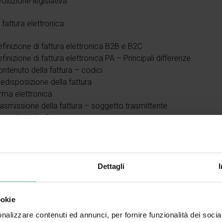
oluzione legislativa
 fattura elettronica
finizione di fattura elettronica B2B e B2C
finizione di fattura elettronica PA – Principali differenze
ntenuto della fattura – codici
edisposizione della fattura
rma elettronica
asmissione della fattura – soggetto trasmittente
capito della fattura
ito della trasmissione – scarto della fattura
nsultazione delle fatture
nservazione delle fatture elettroniche
Dettagli
si particolari
ookie
nalizzare contenuti ed annunci, per fornire funzionalità dei socia
aso di impossibilità a partecipare al corso, ti chiediamo di dar