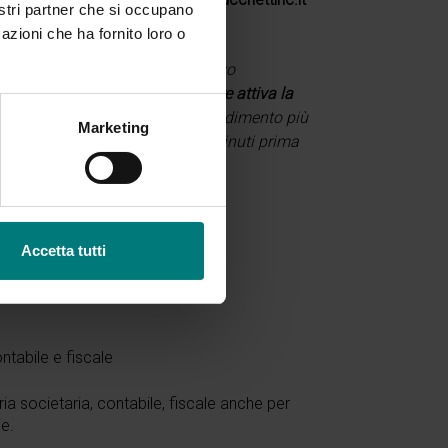
nostri partner che si occupano
à emessa fattura
.
azioni che ha fornito loro o
nternet stabile e di un dispositivo
m.
È inoltre richiesto di
mantenere attiva la
 garantire un’esperienza di apprendimento più
Marketing
l’aula virtuale verrà attivata 30 minuti prima
Accetta tutti
tabile e fiscale
a societaria, contabile, fiscale anche per
ie.