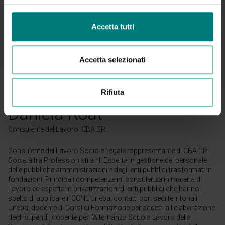
Accetta tutti
Relatore
Accetta selezionati
Rifiuta
Daniela Roat
Consulente del Lavoro, CBA DR
Consulente del Lavoro Socio e Legale rappresentante di CBA DR
Società tra Professionisti a r.l. Esperta in gestione del personale
delle pubbliche amministrazioni e degli enti pubblici trasformati in
fondazioni. Principali competenze in: consulenza in materia di
Lavoro ed esperta in privatizzazioni di enti pubblici che hanno
scelto di applicare il CCNL Uneba, contatti con sedi territoriali
Uneba, docente di Corsi di Formazione per addetti all’elaborazione
degli stipendi, docente per l’Alternanza Scuola Lavoro della