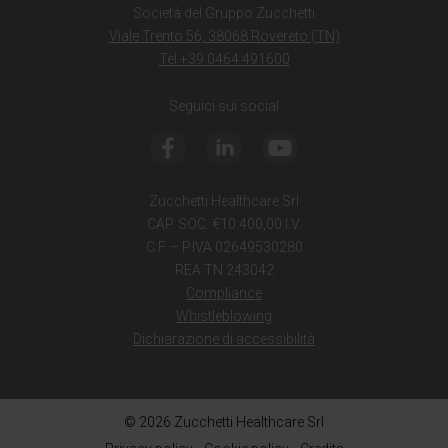
Società del Gruppo Zucchetti
Viale Trento 56, 38068 Rovereto (TN)
Tel +39 0464 491600
Seguici sui social
Zucchetti Healthcare Srl
CAP. SOC. €10.400,00 I.V.
C.F. – P.IVA 02649530280
REA TN 243042
Compliance
Whistleblowing
Dichiarazione di accessibilità
© 2026 Zucchetti Healthcare Srl