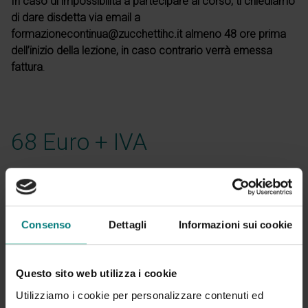
In caso di impossibilità a partecipare al corso, ti chiediamo
di dare disdetta via email a
formazionecontinua@zucchettihc.it almeno 48 ore prima
dell’inizio della lezione, in caso contrario verrà emessa
fattura
.
68 Euro + IVA
Consenso
Dettagli
Informazioni sui cookie
Per ulteriori informazioni
Questo sito web utilizza i cookie
Contattaci al numero 0464 491600 interno #218
Utilizziamo i cookie per personalizzare contenuti ed
oppure compila il
form di richiesta informazioni