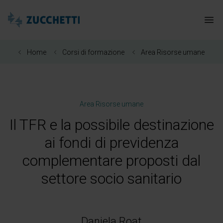
Zucchetti Healthcare
Apr
Home
Corsi di formazione
Area Risorse umane
Area Risorse umane
Il TFR e la possibile destinazione
ai fondi di previdenza
complementare proposti dal
settore socio sanitario
Daniela Roat