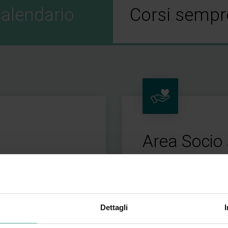
calendario
Corsi sempre
Area Socio 
creditamento ECM
Corsi di aggiornamento
Dettagli