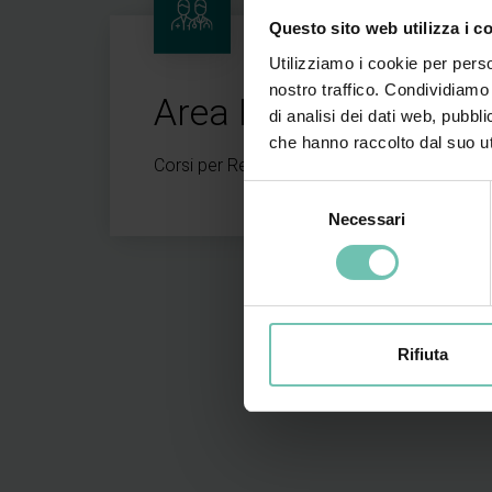
Questo sito web utilizza i c
Utilizziamo i cookie per perso
nostro traffico. Condividiamo 
Area Risorse umane
di analisi dei dati web, pubbl
che hanno raccolto dal suo uti
Corsi per Responsabili delle Risorse Umane
Selezione
Necessari
del
consenso
Rifiuta