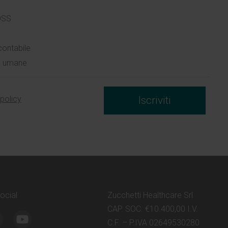
OSS
contabile
se umane
 policy
Iscriviti
social
Zucchetti Healthcare Srl
CAP. SOC. €10.400,00 I.V.
C.F. – P.IVA 02649530280