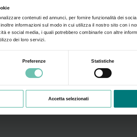
ookie
nalizzare contenuti ed annunci, per fornire funzionalità dei socia
inoltre informazioni sul modo in cui utilizza il nostro sito con i 
Area Ammini
icità e social media, i quali potrebbero combinarle con altre inform
lizzo dei loro servizi.
Corsi per Responsabili e
Preferenze
Statistiche
Accetta selezionati
Vedi tutti i corsi a calendario