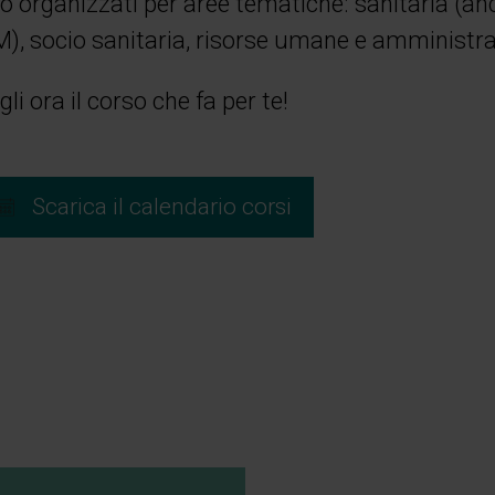
o organizzati per aree tematiche:
sanitaria (a
), socio sanitaria, risorse umane e amministra
gli ora il corso che fa per te!
Scarica il calendario corsi