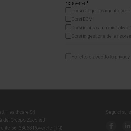
ricevere.*
Corsi di aggiornamento per 
Corsi ECM
Corsi in area amministrativo 
Corsi in gestione delle risor
Ho letto e accetto la
privacy
tti Healthcare Srl
Seguici sui 
à del Gruppo Zucchetti
Trento 56, 38068 Rovereto (TN)