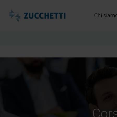
Zucchetti Healthcare
Chi siam
Cors