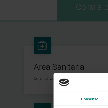
Corsi a 
Area Sanitaria
Corsi per operatori sanitari, anche con ac
Consenso