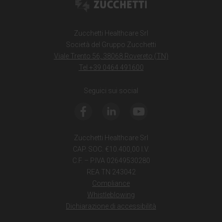
Zucchetti Healthcare Srl
Società del Gruppo Zucchetti
Viale Trento 56, 38068 Rovereto (TN)
Tel +39 0464 491600
Seguici sui social
Zucchetti Healthcare Srl
CAP. SOC. €10.400,00 I.V.
C.F. – P.IVA 02649530280
REA TN 243042
Compliance
Whistleblowing
Dichiarazione di accessibilità