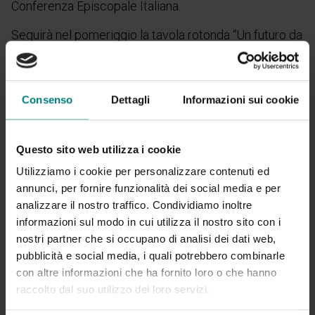
Conferenza Episcopale Italiana.
Seguirà nel pomeriggio la tavola rotonda “Un futuro da
costruire insieme”, moderata dal presidente vicario di
Uneba Lombardia Marco Petrillo e con la presenza di
rappresentanti di Comune di Cremona, Ats Valpadana
Consenso
Dettagli
Informazioni sui cookie
e Regione Lombardia.
Vieni a trovarci!
Questo sito web utilizza i cookie
Utilizziamo i cookie per personalizzare contenuti ed
Il nostro team sarà presente con un desk informativo
annunci, per fornire funzionalità dei social media e per
per presentare la
soluzione per gestire e monitorare
analizzare il nostro traffico. Condividiamo inoltre
l’assistenza domiciliare integrata
secondo i nuovi
informazioni sul modo in cui utilizza il nostro sito con i
requisiti di accreditamento previsti dalla delibera n.
nostri partner che si occupano di analisi dei dati web,
6867 della Regione Lombardia.
pubblicità e social media, i quali potrebbero combinarle
con altre informazioni che ha fornito loro o che hanno
Programma e iscrizioni
raccolto dal suo utilizzo dei loro servizi.