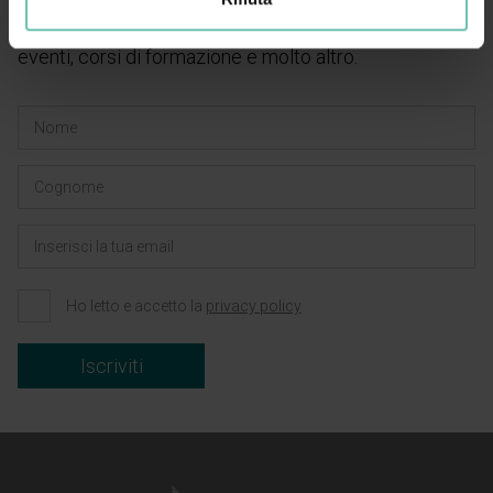
Rimani aggiornato sulle ultime novità di Zucchetti
Healthcare. Ogni mese riceverai news su prodotti,
eventi, corsi di formazione e molto altro.
Ho letto e accetto la
privacy policy
Iscriviti