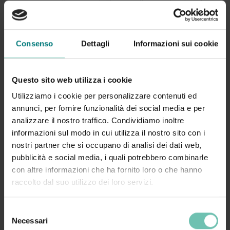
aggiornata sullo stato dell’arte nelle RSA lombarde.
A seguire,
Luca Degani
, Presidente
di Uneba Lombardia, approfondirà l’evoluzione
Consenso
Dettagli
Informazioni sui cookie
normativa e giurisprudenziale riguardante le rette di
compartecipazione, un tema di grande attualità per gli
enti gestori e per tutto il settore.
Questo sito web utilizza i cookie
Utilizziamo i cookie per personalizzare contenuti ed
La mattinata proseguirà con una tavola rotonda che
annunci, per fornire funzionalità dei social media e per
vedrà il confronto tra rappresentanti di differenti
analizzare il nostro traffico. Condividiamo inoltre
associazioni di categoria.
informazioni sul modo in cui utilizza il nostro sito con i
In qualità di sponsor sostenitore dell’iniziativa, saremo
nostri partner che si occupano di analisi dei dati web,
presenti con un
desk informativo
: il nostro team sarà a
pubblicità e social media, i quali potrebbero combinarle
disposizione per illustrare le nostre soluzioni digitali
con altre informazioni che ha fornito loro o che hanno
dedicate alla gestione delle RSA.
raccolto dal suo utilizzo dei loro servizi.
Invitiamo tutti i partecipanti a passare dal nostro desk
Selezione
per conoscerci e approfondire insieme i temi della
Necessari
del
digitalizzazione nel settore socio sanitario.