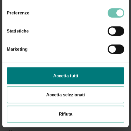
consenso
Preferenze
Scopri il programma
Statistiche
Iscriviti ora
Marketing
Accetta tutti
Iscriviti alla newsletter
Accetta selezionati
Rimani aggiornato sulle ultime novità di Zucchetti
Healthcare. Ogni mese riceverai news su prodotti,
eventi, corsi di formazione e molto altro.
Rifiuta