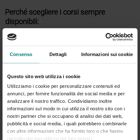
Perché scegliere i corsi sempre
disponibili:
Accesso immediato e senza scadenze prefissate
Fruizione autonoma con possibilità di riprendere le
lezioni da dove le avevi interrotte
Consenso
Dettagli
Informazioni sui cookie
Videolezioni e materiali scaricabili sempre
accessibili
Questo sito web utilizza i cookie
Quiz al termine di ogni lezione per verificare
Utilizziamo i cookie per personalizzare contenuti ed
l’apprendimento
annunci, per fornire funzionalità dei social media e per
Prova finale online con rilascio immediato
analizzare il nostro traffico. Condividiamo inoltre
dell’attestato di partecipazione o ECM
informazioni sul modo in cui utilizza il nostro sito con i
nostri partner che si occupano di analisi dei dati web,
Attualmente sono disponibili corsi in area socio-
pubblicità e social media, i quali potrebbero combinarle
sanitaria, sanitaria (anche con accreditamento ECM) e
con altre informazioni che ha fornito loro o che hanno
risorse umane.
raccolto dal suo utilizzo dei loro servizi.