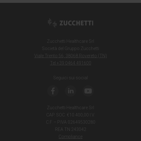
Zucchetti Healthcare Srl
Società del Gruppo Zucchetti
Viale Trento 56, 38068 Rovereto (TN)
Tel +39 0464 491600
Seguici sui social
Zucchetti Healthcare Srl
CAP. SOC. €10.400,00 I.V.
C.F. – P.IVA 02649530280
REA TN 243042
Compliance