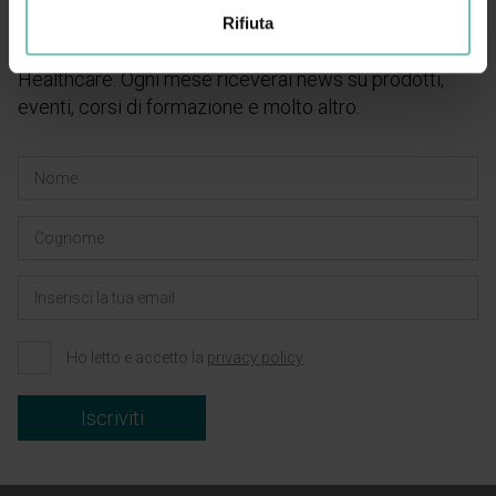
Iscriviti alla newsletter
Rifiuta
Rimani aggiornato sulle ultime novità di Zucchetti
Healthcare. Ogni mese riceverai news su prodotti,
eventi, corsi di formazione e molto altro.
Ho letto e accetto la
privacy policy
Iscriviti