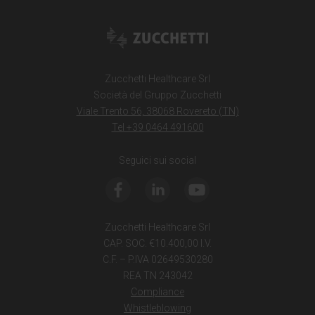
Zucchetti Healthcare Srl
Società del Gruppo Zucchetti
Viale Trento 56, 38068 Rovereto (TN)
Tel +39 0464 491600
Seguici sui social
Zucchetti Healthcare Srl
CAP. SOC. €10.400,00 I.V.
C.F. – P.IVA 02649530280
REA TN 243042
Compliance
Whistleblowing