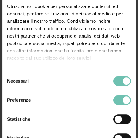
caregiver
in quanto viene dato riscontro del
Utilizziamo i cookie per personalizzare contenuti ed
beneficio che porta il loro operare.
annunci, per fornire funzionalità dei social media e per
analizzare il nostro traffico. Condividiamo inoltre
Come è costruita la Scala
informazioni sul modo in cui utilizza il nostro sito con i
nostri partner che si occupano di analisi dei dati web,
Sant’Omobono
pubblicità e social media, i quali potrebbero combinarle
con altre informazioni che ha fornito loro o che hanno
La Scala Sant’Omobono è un’
indagine quantitativa
raccolto dal suo utilizzo dei loro servizi.
suddivisa in differenti dimensioni
, pensata per essere
somministrata anche a soggetti proxy, che rispecchia
Selezione
il modello degli otto domini di Qualità della Vita di
Necessari
del
Shalock-Verdugo.
consenso
Il questionario è integrato in
Cartella Socio Sanitaria
,
Preferenze
questo permette di:
raccogliere i dati in modo facilitato e veloce
Statistiche
avere rapidamente una visione degli esiti sui
grafici
radar
risultanti