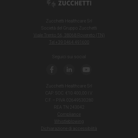
Zucchetti Healthcare Srl
Società del Gruppo Zucchetti
Viale Trento 56, 38068 Rovereto (TN)
Tel +39 0464 491600
Seguici sui social
Zucchetti Healthcare Srl
CAP. SOC. €10.400,00 I.V.
C.F. – P.IVA 02649530280
REA TN 243042
Compliance
Whistleblowing
Dichiarazione di accessibilità