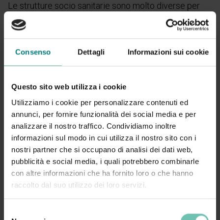
Le strutture socio sanitarie sono molto diverse per
dimensioni, servizi offerti e organizzazione interna, è
così che possono essere aggiunti degli
strumenti
opzionali
per velocizzare il lavoro, come:
Consenso
Dettagli
Informazioni sui cookie
Tritapastiglie
per la somministrazione dei farmaci ai
pazienti disfagici: la triturazione dei farmaci
all’interno della bustina ne impedisce la
Questo sito web utilizza i cookie
volatizzazione
Utilizziamo i cookie per personalizzare contenuti ed
annunci, per fornire funzionalità dei social media e per
Sblisteratrice
manuale
analizzare il nostro traffico. Condividiamo inoltre
Vassoio con controllo LED
per la preparazione
informazioni sul modo in cui utilizza il nostro sito con i
delle mezze pastiglie
nostri partner che si occupano di analisi dei dati web,
I-Rolly
arrotola in un un’unica bobina tutte le bustine
pubblicità e social media, i quali potrebbero combinarle
delle terapie
con altre informazioni che ha fornito loro o che hanno
raccolto dal suo utilizzo dei loro servizi.
Vizen:
un lettore ottico che verifica il contenuto
della bustina terapia con la prescrizione e ne
Selezione
fotografa il contenuto.