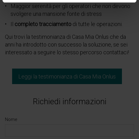
Maggior serenità per gli operatori che non devono
svolgere una mansione fonte di stress
Il
completo tracciamento
di tutte le operazioni.
Qui trovi la testimonianza di Casa Mia Onlus che da
anni ha introdotto con successo la soluzione, se sei
interessato a seguire lo stesso percorso contattaci!
Leggi la testimonianza di Casa Mia Onlus
Richiedi informazioni
Nome