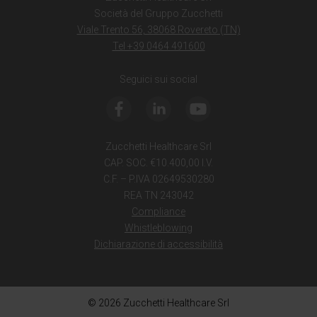
Società del Gruppo Zucchetti
Viale Trento 56, 38068 Rovereto (TN)
Tel +39 0464 491600
Seguici sui social
Zucchetti Healthcare Srl
CAP. SOC. €10.400,00 I.V.
C.F. – P.IVA 02649530280
REA TN 243042
Compliance
Whistleblowing
Dichiarazione di accessibilità
© 2026 Zucchetti Healthcare Srl