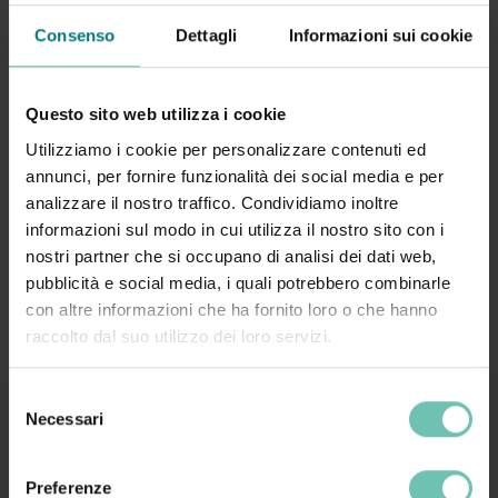
25 Euro + IVA
Consenso
Dettagli
Informazioni sui cookie
per professioni non ECM
Questo sito web utilizza i cookie
Utilizziamo i cookie per personalizzare contenuti ed
Anche i professionisti senza obbligo ECM (es.
annunci, per fornire funzionalità dei social media e per
amministrativi e OSS) possono iscriversi al corso
analizzare il nostro traffico. Condividiamo inoltre
usufruendo di una quota agevolata.
informazioni sul modo in cui utilizza il nostro sito con i
nostri partner che si occupano di analisi dei dati web,
Bonifico bancario vista fattura a favore di Zucchetti
pubblicità e social media, i quali potrebbero combinarle
Healthcare
con altre informazioni che ha fornito loro o che hanno
raccolto dal suo utilizzo dei loro servizi.
Selezione
Necessari
del
consenso
Per ulteriori informazioni
Preferenze