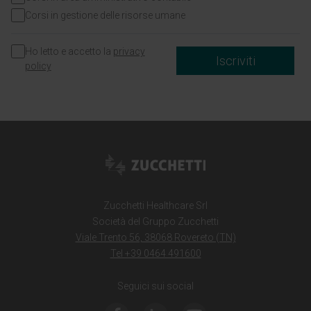
Corsi in gestione delle risorse umane
Ho letto e accetto la
privacy
Iscriviti
policy
Zucchetti Healthcare Srl
Società del Gruppo Zucchetti
Viale Trento 56, 38068 Rovereto (TN)
Tel +39 0464 491600
Seguici sui social