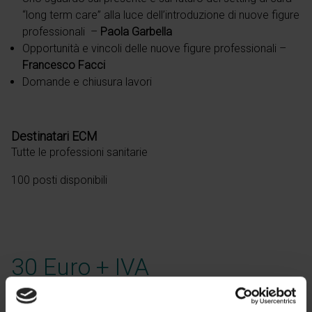
“long term care” alla luce dell’introduzione di nuove figure
professionali
–
Paola Garbella
Opportunità e vincoli delle nuove figure professionali
–
Francesco Facci
Domande e chiusura lavori
Destinatari ECM
Tutte le professioni sanitarie
100 posti disponibili
30 Euro + IVA
per professioni ECM